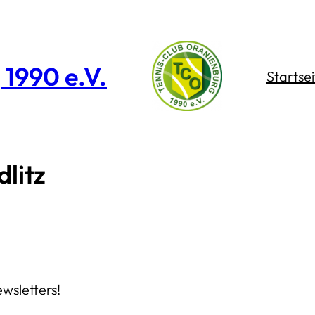
1990 e.V.
Startsei
dlitz
wsletters!