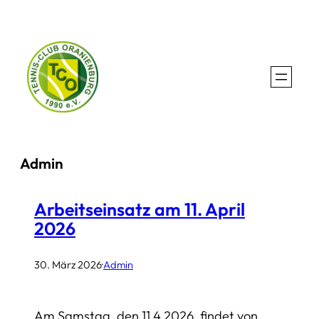
Zum
Inhalt
springen
Admin
Arbeitseinsatz am 11. April
2026
30. März 2026
·
Admin
Am Samstag, den 11.4.2026, findet von