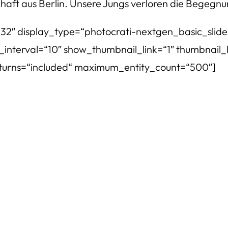
aft aus Berlin. Unsere Jungs verloren die Begegnung
“32″ display_type=“photocrati-nextgen_basic_slid
_interval=“10″ show_thumbnail_link=“1″ thumbnail_l
eturns=“included“ maximum_entity_count=“500″]