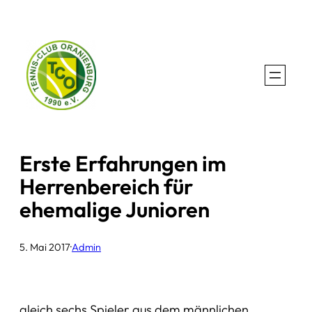
Zum
Inhalt
springen
Erste Erfahrungen im
Herrenbereich für
ehemalige Junioren
5. Mai 2017
·
Admin
gleich sechs Spieler aus dem männlichen