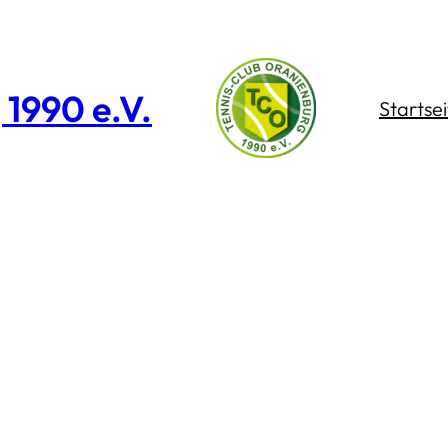
1990 e.V.
Startsei